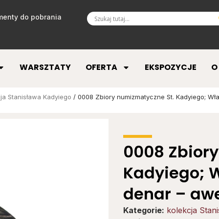
enty do pobrania
WARSZTATY
OFERTA
EKSPOZYCJE
O
ja Stanisława Kadyiego
/ 0008 Zbiory numizmatyczne St. Kadyiego; Wład
0008 Zbiory
Kadyiego; W
denar – aw
Kategorie:
kolekcja Stan