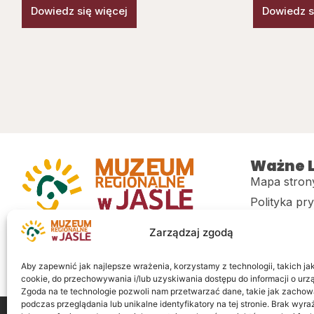
Dowiedz się więcej
Dowiedz s
Ważne L
Mapa stron
Polityka pr
Muzeum regionalne w Jaśle im. dr.
CITiK
Zarządzaj zgodą
Stanisława Kadyiego
Deklaracja 
Sklep
Aby zapewnić jak najlepsze wrażenia, korzystamy z technologii, takich jak 
cookie, do przechowywania i/lub uzyskiwania dostępu do informacji o urz
Zgoda na te technologie pozwoli nam przetwarzać dane, takie jak zachow
podczas przeglądania lub unikalne identyfikatory na tej stronie. Brak wyr