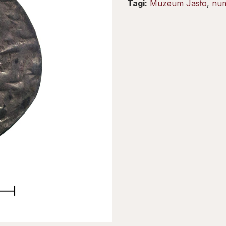
Tagi:
Muzeum Jasło
,
num