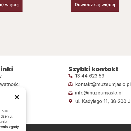
ię więcej
Dowiedz się więcej
inki
Szybki kontakt
y
13 44 623 59
ywatności
kontakt@muzeumjaslo.pl
info@muzeumjaslo.pl
dostępności
ul. Kadyiego 11, 38-200 J
pliki
ądzeniu.
anie
ażenia zgody