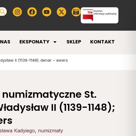
 NAS
EKSPONATY
SKLEP
KONTAKT
ysław II (1139-1148); denar – awers
 numizmatyczne St.
ładysław II (1139-1148);
ers
isława Kadyiego
,
numizmaty