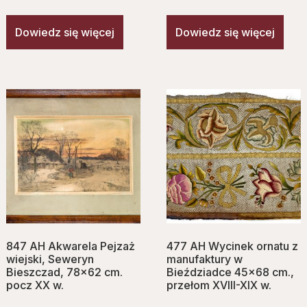
Dowiedz się więcej
Dowiedz się więcej
847 AH Akwarela Pejzaż
477 AH Wycinek ornatu z
wiejski, Seweryn
manufaktury w
Bieszczad, 78×62 cm.
Bieździadce 45×68 cm.,
pocz XX w.
przełom XVIII-XIX w.