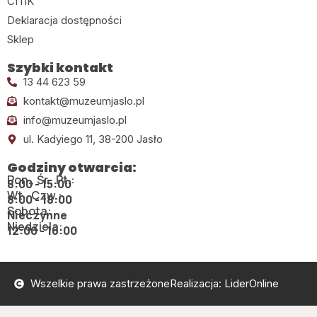
CITiK
Deklaracja dostępności
Sklep
Szybki kontakt
13 44 623 59
kontakt@muzeumjaslo.pl
info@muzeumjaslo.pl
ul. Kadyiego 11, 38-200 Jasło
Godziny otwarcia:
Pon., Śr., Pt.:
8:00 - 15:00
Wt., Czw.:
8:00 - 18:00
Sobota:
Nieczynne
Niedziela:
12:00 - 16:00
Wszelkie prawa zastrzeżone
Realizacja: LiderOnline