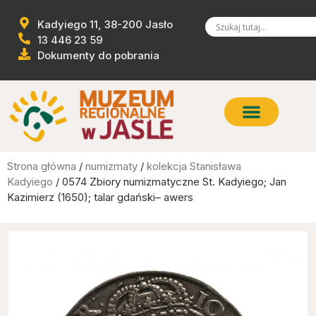
Kadyiego 11, 38-200 Jasło
13 446 23 59
Dokumenty do pobrania
Strona główna
/
numizmaty
/
kolekcja Stanisława
Kadyiego
/ 0574 Zbiory numizmatyczne St. Kadyiego; Jan
Kazimierz (1650); talar gdański– awers