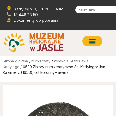
Kadyiego 11, 38-200 Jasło
13 446 23 59
Dokumenty do pobrania
Strona główna
/
numizmaty
/
kolekcja Stanisława
Kadyiego
/ 0520 Zbiory numizmatyczne St. Kadyiego; Jan
Kazimierz (1653); ort koronny– awers