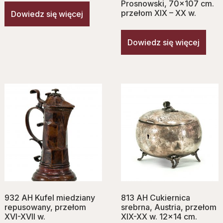
Prosnowski, 70×107 cm.
przełom XIX – XX w.
Dowiedz się więcej
Dowiedz się więcej
932 AH Kufel miedziany
813 AH Cukiernica
repusowany, przełom
srebrna, Austria, przełom
XVI-XVII w.
XIX-XX w. 12×14 cm.