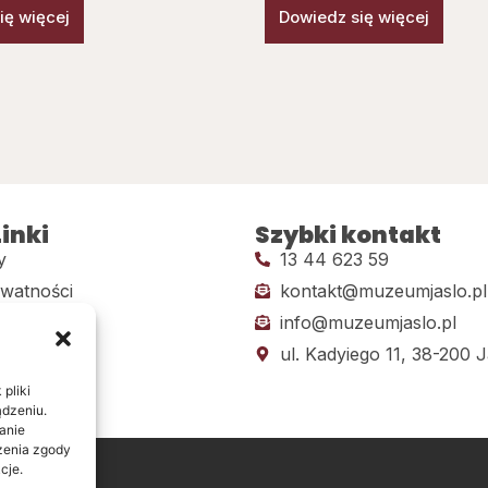
ię więcej
Dowiedz się więcej
inki
Szybki kontakt
y
13 44 623 59
ywatności
kontakt@muzeumjaslo.pl
info@muzeumjaslo.pl
dostępności
ul. Kadyiego 11, 38-200 J
pliki
ądzeniu.
anie
ażenia zgody
cje.
ine