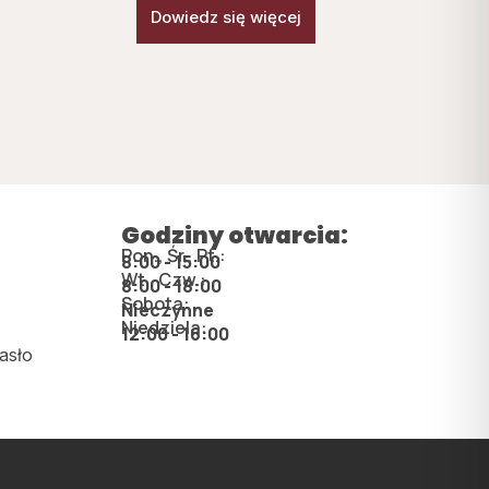
Dowiedz się więcej
Godziny otwarcia:
Pon., Śr., Pt.:
8:00 - 15:00
Wt., Czw.:
8:00 - 18:00
Sobota:
Nieczynne
Niedziela:
12:00 - 16:00
asło