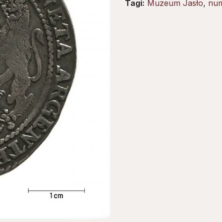
Tagi:
Muzeum Jasło
,
num