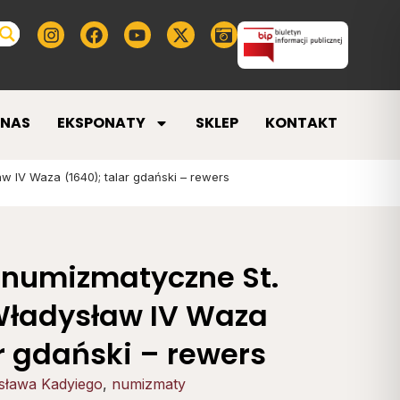
 NAS
EKSPONATY
SKLEP
KONTAKT
w IV Waza (1640); talar gdański – rewers
 numizmatyczne St.
Władysław IV Waza
ar gdański – rewers
isława Kadyiego
,
numizmaty