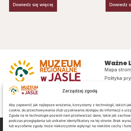
Dowiedz się więcej
Dowiedz s
Ważne L
Mapa stron
Polityka pr
Muzeum regionalne w Jaśle im. dr.
CITiK
Zarządzaj zgodą
Stanisława Kadyiego
Deklaracja 
Sklep
Aby zapewnić jak najlepsze wrażenia, korzystamy z technologii, takich jak 
cookie, do przechowywania i/lub uzyskiwania dostępu do informacji o urz
Zgoda na te technologie pozwoli nam przetwarzać dane, takie jak zachow
podczas przeglądania lub unikalne identyfikatory na tej stronie. Brak wyr
lub wycofanie zgody może niekorzystnie wpłynąć na niektóre cechy i funk
Wszelkie prawa zastrzeżone
Realizacja: LiderOnl