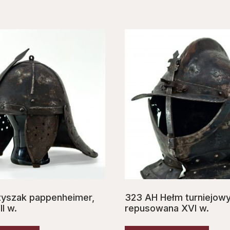
zyszak pappenheimer,
323 AH Hełm turniejowy
I w.
repusowana XVI w.