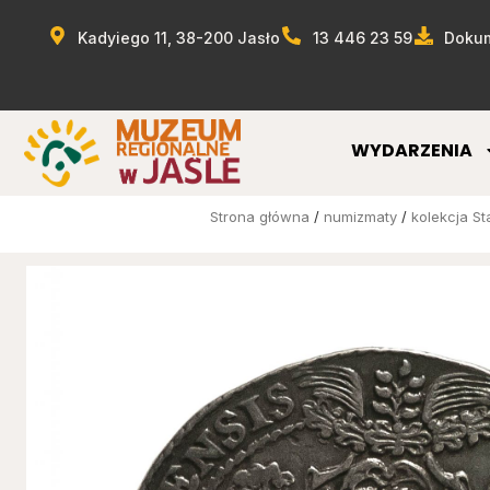
Kadyiego 11, 38-200 Jasło
13 446 23 59
Dokum
WYDARZENIA
Strona główna
/
numizmaty
/
kolekcja S