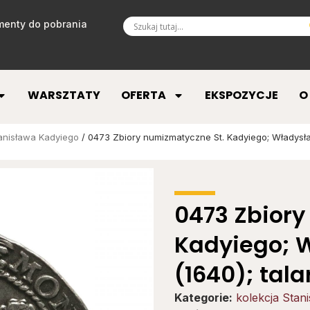
enty do pobrania
WARSZTATY
OFERTA
EKSPOZYCJE
O
tanisława Kadyiego
/ 0473 Zbiory numizmatyczne St. Kadyiego; Władysła
0473 Zbiory
Kadyiego; 
(1640); tal
Kategorie:
kolekcja Stan