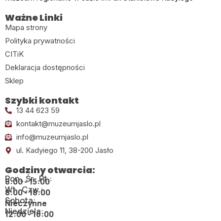
Ważne Linki
Mapa strony
Polityka prywatności
CITiK
Deklaracja dostępności
Sklep
Szybki kontakt
13 44 623 59
kontakt@muzeumjaslo.pl
info@muzeumjaslo.pl
ul. Kadyiego 11, 38-200 Jasło
Godziny otwarcia:
Pon., Śr., Pt.:
8:00 - 15:00
Wt., Czw.:
8:00 - 18:00
Sobota:
Nieczynne
Niedziela:
12:00 - 16:00