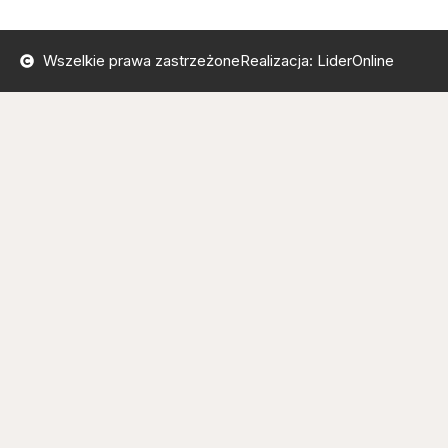
Wszelkie prawa zastrzeżone
Realizacja: LiderOnline