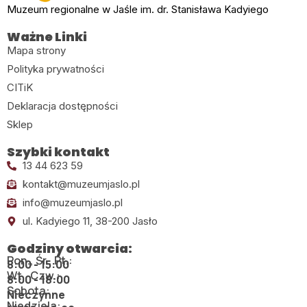
Muzeum regionalne w Jaśle im. dr. Stanisława Kadyiego
Ważne Linki
Mapa strony
Polityka prywatności
CITiK
Deklaracja dostępności
Sklep
Szybki kontakt
13 44 623 59
kontakt@muzeumjaslo.pl
info@muzeumjaslo.pl
ul. Kadyiego 11, 38-200 Jasło
Godziny otwarcia:
Pon., Śr., Pt.:
8:00 - 15:00
Wt., Czw.:
8:00 - 18:00
Sobota:
Nieczynne
Niedziela: