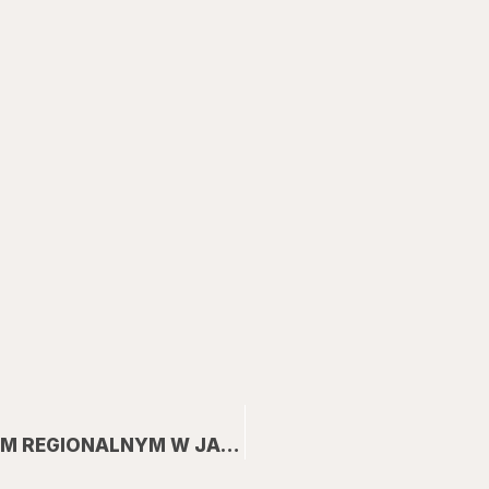
WARSZTATY WIELKANOCNE 2020 W MUZEUM REGIONALNYM W JAŚLE