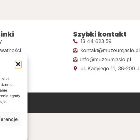
inki
Szybki kontakt
y
13 44 623 59
ywatności
kontakt@muzeumjaslo.pl
info@muzeumjaslo.pl
dostępności
ul. Kadyiego 11, 38-200 J
pliki
ądzeniu.
anie
ażenia zgody
cje.
ine
ferencje