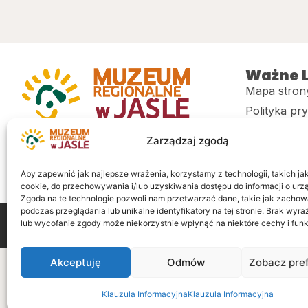
Ważne L
Mapa stron
Polityka pr
Muzeum regionalne w Jaśle im. dr.
CITiK
Zarządzaj zgodą
Stanisława Kadyiego
Deklaracja 
Sklep
Aby zapewnić jak najlepsze wrażenia, korzystamy z technologii, takich jak 
cookie, do przechowywania i/lub uzyskiwania dostępu do informacji o urz
Zgoda na te technologie pozwoli nam przetwarzać dane, takie jak zachow
podczas przeglądania lub unikalne identyfikatory na tej stronie. Brak wyr
lub wycofanie zgody może niekorzystnie wpłynąć na niektóre cechy i funk
Wszelkie prawa zastrzeżone
Realizacja: LiderOnl
Akceptuję
Odmów
Zobacz pre
Klauzula Informacyjna
Klauzula Informacyjna