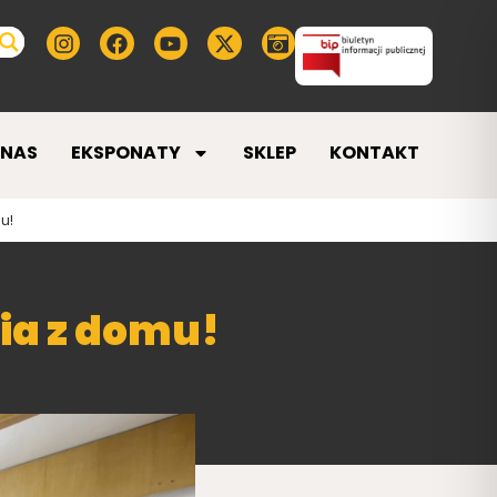
 NAS
EKSPONATY
SKLEP
KONTAKT
u!
ia z domu!