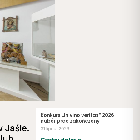
Konkurs „In vino veritas” 2026 –
nabór prac zakończony
 Jaśle.
31 lipca, 2026
lub
Czytaj dalej »