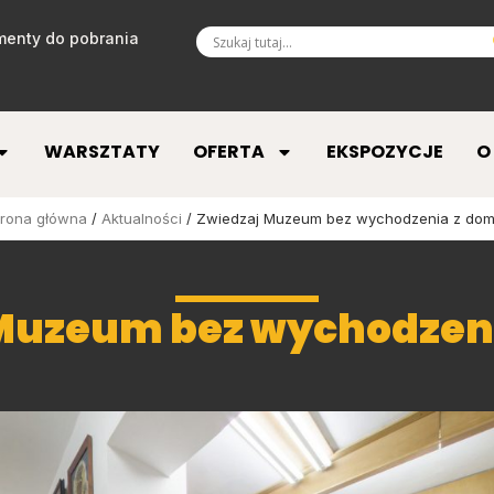
enty do pobrania
WARSZTATY
OFERTA
EKSPOZYCJE
O
trona główna
/
Aktualności
/ Zwiedzaj Muzeum bez wychodzenia z dom
Muzeum bez wychodzen