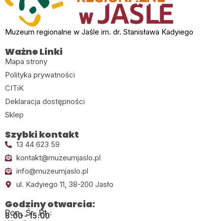
Muzeum regionalne w Jaśle im. dr. Stanisława Kadyiego
Ważne Linki
Mapa strony
Polityka prywatności
CITiK
Deklaracja dostępności
Sklep
Szybki kontakt
13 44 623 59
kontakt@muzeumjaslo.pl
info@muzeumjaslo.pl
ul. Kadyiego 11, 38-200 Jasło
Godziny otwarcia:
Pon., Śr., Pt.:
8:00 - 15:00