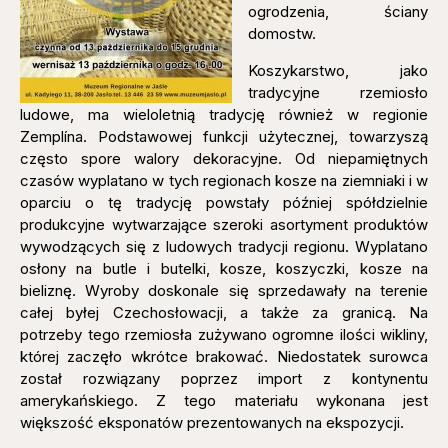
ogrodzenia, ściany
domostw.
Koszykarstwo, jako
tradycyjne rzemiosło
ludowe, ma wieloletnią tradycję również w regionie
Zemplína. Podstawowej funkcji użytecznej, towarzyszą
często spore walory dekoracyjne. Od niepamiętnych
czasów wyplatano w tych regionach kosze na ziemniaki i w
oparciu o tę tradycję powstały później spółdzielnie
produkcyjne wytwarzające szeroki asortyment produktów
wywodzących się z ludowych tradycji regionu. Wyplatano
osłony na butle i butelki, kosze, koszyczki, kosze na
bieliznę. Wyroby doskonale się sprzedawały na terenie
całej byłej Czechosłowacji, a także za granicą. Na
potrzeby tego rzemiosła zużywano ogromne ilości wikliny,
której zaczęło wkrótce brakować. Niedostatek surowca
został rozwiązany poprzez import z kontynentu
amerykańskiego. Z tego materiału wykonana jest
większość eksponatów prezentowanych na ekspozycji.