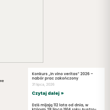
Konkurs „In vino veritas” 2026 –
nabór prac zakończony
we
31 lipca, 2026
Czytaj dalej »
Dziś mijają 112 lata od dnia, w
którym 28 lipca 1914 roku Austro-