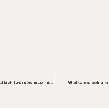
Muzeum Regionalne w Jaśle zaprasza wszystkich twórców oraz miłośników rękodzieła do udziału w wyjątkowym konkursie „Wielkanocna Pisanka”.
Wielkanoc pełna k