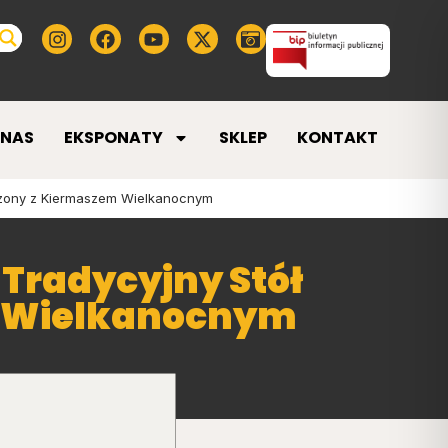
 NAS
EKSPONATY
SKLEP
KONTAKT
czony z Kiermaszem Wielkanocnym
Tradycyjny Stół
m Wielkanocnym