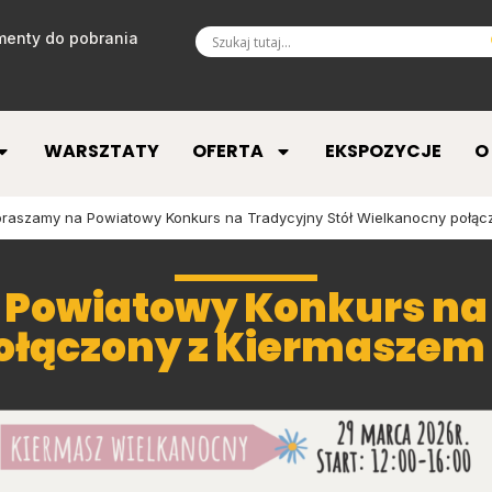
enty do pobrania
WARSZTATY
OFERTA
EKSPOZYCJE
O
raszamy na Powiatowy Konkurs na Tradycyjny Stół Wielkanocny połą
Powiatowy Konkurs na 
ołączony z Kiermasze