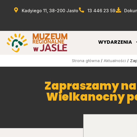
Kadyiego 11, 38-200 Jasło
13 446 23 59
Dokum
WYDARZENIA
Strona główna
/
Aktualności
/ Zap
Zapraszamy na 
Wielkanocny p