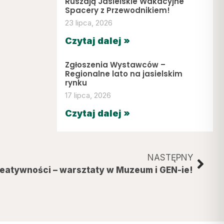
Ruszają Jasielskie Wakacyjne
Spacery z Przewodnikiem!
23 lipca, 2026
Czytaj dalej »
Zgłoszenia Wystawców –
Regionalne lato na jasielskim
rynku
17 lipca, 2026
Czytaj dalej »
NASTĘPNY
reatywności – warsztaty w Muzeum i GEN-ie!