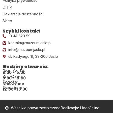
Polityka prywatności
CITiK
Deklaracja dostępności
Sklep
Szybki kontakt
13 44 623 59
kontakt@muzeumjaslo.pl
info@muzeumjaslo.pl
ul. Kadyiego 11, 38-200 Jasło
Godziny otwarcia:
Pon., Śr., Pt.:
8:00 - 15:00
Wt., Czw.:
8:00 - 18:00
Sobota:
Nieczynne
Niedziela:
12:00 - 16:00
Wszelkie prawa zastrzeżone
Realizacja: LiderOnline