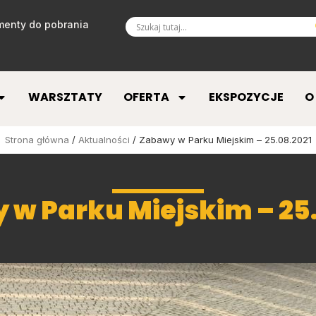
enty do pobrania
WARSZTATY
OFERTA
EKSPOZYCJE
O
Strona główna
/
Aktualności
/ Zabawy w Parku Miejskim – 25.08.2021
 w Parku Miejskim – 25.