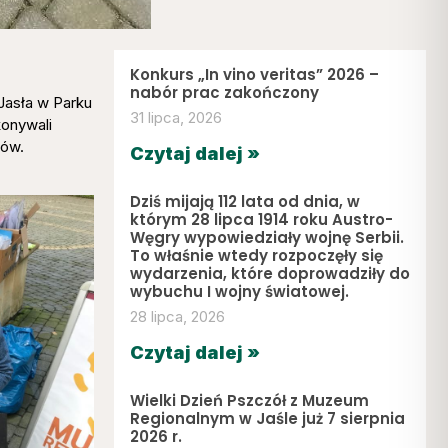
Konkurs „In vino veritas” 2026 –
nabór prac zakończony
Jasła w Parku
31 lipca, 2026
konywali
ków.
Czytaj dalej »
Dziś mijają 112 lata od dnia, w
którym 28 lipca 1914 roku Austro-
Węgry wypowiedziały wojnę Serbii.
To właśnie wtedy rozpoczęły się
wydarzenia, które doprowadziły do
wybuchu I wojny światowej.
28 lipca, 2026
Czytaj dalej »
Wielki Dzień Pszczół z Muzeum
Regionalnym w Jaśle już 7 sierpnia
2026 r.