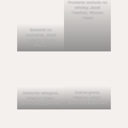
Promienie zachodu na
winnicy, Jacek
Flesiński, Winnica
Flesso
Samotnik na
zachodzie, Jacek
Flesiński, Winnica
Flesso
Czarne grona,
Amatorka winogron,
Wiesław Telega,
Wiesław Telega,
Winnica przydomowa
Winnica przydomowa