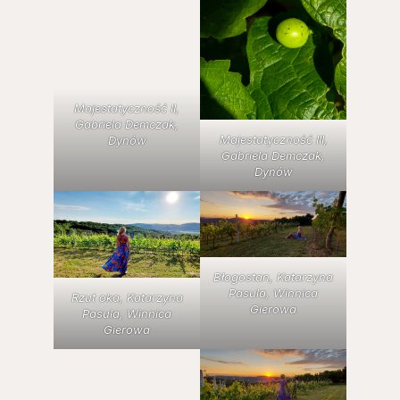
Majestatyczność II,
Gabriela Demczak,
Majestatyczność III,
Dynów
Gabriela Demczak,
Dynów
Błogostan, Katarzyna
Pasula, Winnica
Rzut oka, Katarzyna
Gierowa
Pasula, Winnica
Gierowa