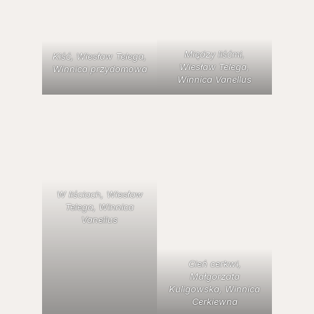
Między liśćmi,
Kiść, Wiesław Telega,
Wiesław Telega,
Winnica przydomowa
Winnica Vanellus
W liściach, Wiesław
Telega, Winnica
Vanellus
Cień cerkwi,
Małgorzata
Kuligowska, Winnica
Cerkiewna