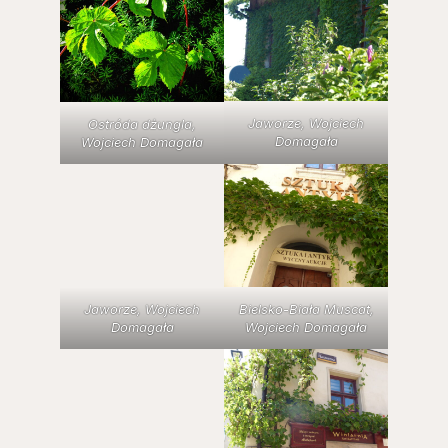
Jaworze, Wojciech
Ostróda dżungla,
Domagała
Wojciech Domagała
Jaworze, Wojciech
Bielsko-Biała Muscat,
Domagała
Wojciech Domagała