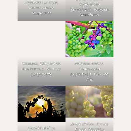
Zamknięte w szkle,
Małgorzata
Marta Leputa,
Kucikiewicz, Winnica
Niegłowice
Gostchorze
Kieliszek, Małgorzata
Nadmiar słońca,
Kucikiewicz, Winnica
Małgorzata
Gostchorze
Kucikiewicz, Winnica
Aris
Dotyk słońca, Sylwia
Zachód słońca,
Krupa, Rzeszów