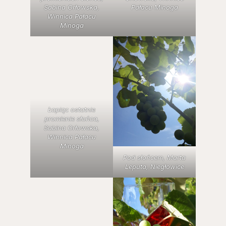
Sabina Orłowska,
Pałacu Minoga
Winnica Pałacu
Minoga
Łapiąc ostatnie
promienie słońca,
Sabina Orłowska,
Winnica Pałacu
Minoga
Pod słońcem, Marta
Leputa, Niegłowice