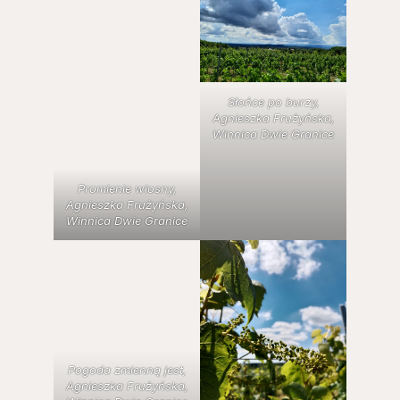
Słońce po burzy,
Agnieszka Frużyńska,
Winnica Dwie Granice
Promienie wiosny,
Agnieszka Frużyńska,
Winnica Dwie Granice
Pogoda zmienną jest,
Agnieszka Frużyńska,