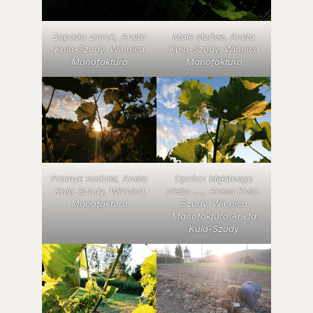
Zapada zmrok, Aneta
Małe słońce, Aneta
Kula-Szudy, Winnica
Kula-Szudy, Winnica
Manofaktura
Manofaktura
Promyk nadziei, Aneta
Oprócz błękitnego
Kula-Szudy, Winnica
nieba …., Aneta Kula-
Manofaktura
Szudy, Winnica
Manofaktura Aneta
Kula-Szudy