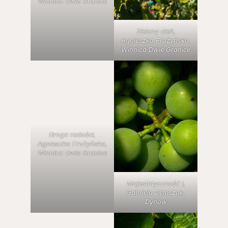
Winnica Dwie Granice
Zielony cień,
Agnieszka Frużyńska,
Winnica Dwie Granice
Droga radości,
Agnieszka Frużyńska,
Winnica Dwie Granice
Majestatyczność I,
Gabriela Demczak,
Dynów