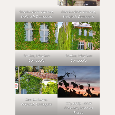
Bielsko-Biała Muscat,
Bielsko-Biała Muscat,
Wojciech Domagała
Wojciech Domagała
Gliwice, Wojciech
Gliwice, Wojciech
Domagała
Domagała
Częstochowa,
Trzy pędy, Jacek
Wojciech Domagała
Flesiński, Winnica
Flesso