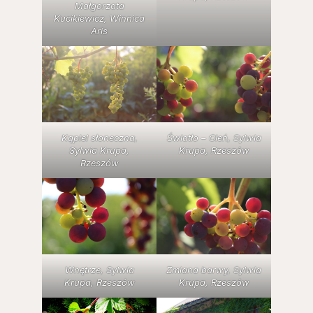
Małgorzata
Kucikiewicz, Winnica
Aris
Kąpiel słoneczna,
Światło – Cień, Sylwia
Sylwia Krupa,
Krupa, Rzeszów
Rzeszów
Wnętrze, Sylwia
Zmiana barwy, Sylwia
Krupa, Rzeszów
Krupa, Rzeszów