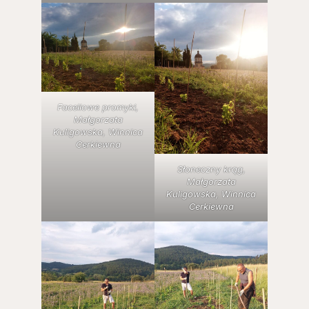
Faceliowe promyki,
Małgorzata
Kuligowska, Winnica
Cerkiewna
Słoneczny krąg,
Małgorzata
Kuligowska, Winnica
Cerkiewna