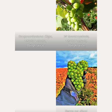
W towarzystwie,
Rozpromieniona Olga,
Marta Leputa,
Marta Leputa,
Niegłowice
Niegłowice
Serce na dłoni,