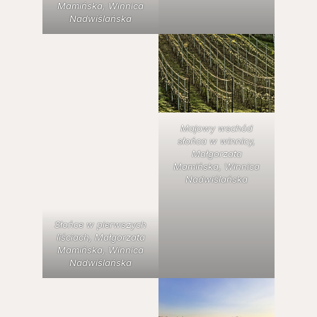
Mamińska, Winnica
Nadwiślańska
Majowy wschód
słońca w winnicy,
Małgorzata
Mamińska, Winnica
Nadwiślańska
Słońce w pierwszych
liściach, Małgorzata
Mamińska, Winnica
Nadwiślańska