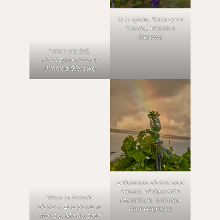
Szczęście, Katarzyna
Pasula, Winnica
Gierowa
I chce się żyć,
Katarzyna Pasula,
Winnica Gierowa
Załamanie słońca nad
winem, Małgorzata
Wino to światło
Mamińska, Winnica
słońca…zatopione w
Nadwiślańska
wodzie, Małgorzata