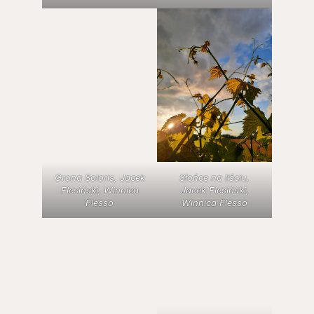
Grona Solaris, Jacek
Słońce na liściu,
Flesiński, Winnica
Jacek Flesiński,
Flesso
Winnica Flesso