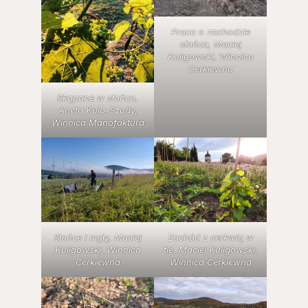
Praca o zachodzie
słońca, Maciej
Kuligowski, Winnica
Cerkiewna
Skąpane w słońcu,
Aneta Kula-Szudy,
Winnica Manofaktura
Słońce i mgły, Maciej
Zachód z cerkwią w
Kuligowski, Winnica
tle, Maciej Kuligowski,
Cerkiewna
Winnica Cerkiewna