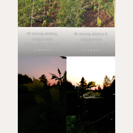
W stronę słońca,
W stronę słońca II,
Małgorzata
Małgorzata
Kuligowska, Winnica
Kuligowska, Winnica
Cerkiewna
Cerkiewna