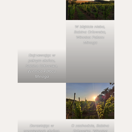
W błękicie nieba,
Sabina Orłowska,
Winnica Pałacu
Minoga
Dojrzewając w
pełnym słońcu,
Sabina Orłowska,
Winnica Pałacu
Minoga
Dorastając w
O zachodzie, Sabina
promieniach słońca,
Orłowska, Winnica