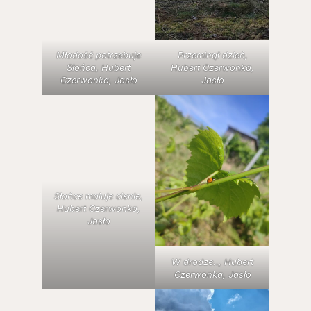
Młodość potrzebuje
Przeminął dzień,
Słońca, Hubert
Hubert Czerwonka,
Czerwonka, Jasło
Jasło
Słońce maluje cienie,
Hubert Czerwonka,
Jasło
W drodze.., Hubert
Czerwonka, Jasło