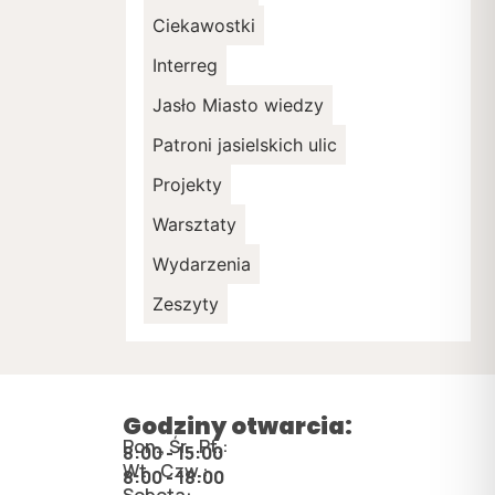
Ciekawostki
Interreg
Jasło Miasto wiedzy
Patroni jasielskich ulic
Projekty
Warsztaty
Wydarzenia
Zeszyty
Godziny otwarcia:
Pon., Śr., Pt.:
8:00 - 15:00
Wt., Czw.:
8:00 - 18:00