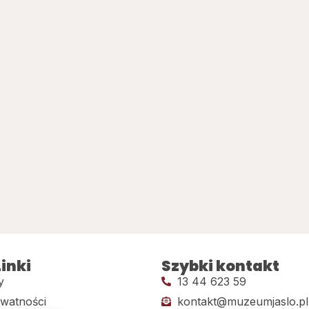
inki
Szybki kontakt
y
13 44 623 59
ywatności
kontakt@muzeumjaslo.pl