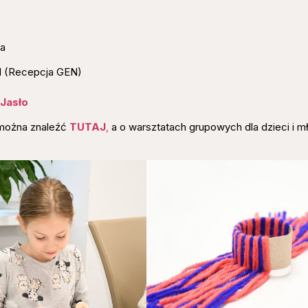
ia
1 (Recepcja GEN)
 Jasło
 można znaleźć
TUTAJ
,
a o warsztatach grupowych dla dzieci i m