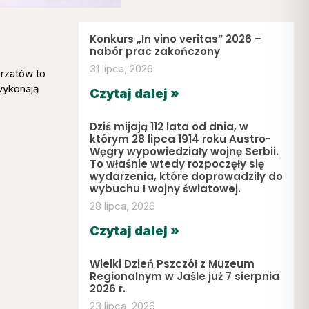
Konkurs „In vino veritas” 2026 –
nabór prac zakończony
31 lipca, 2026
krzatów to
wykonają
Czytaj dalej »
Dziś mijają 112 lata od dnia, w
którym 28 lipca 1914 roku Austro-
Węgry wypowiedziały wojnę Serbii.
To właśnie wtedy rozpoczęły się
wydarzenia, które doprowadziły do
wybuchu I wojny światowej.
28 lipca, 2026
Czytaj dalej »
Wielki Dzień Pszczół z Muzeum
Regionalnym w Jaśle już 7 sierpnia
2026 r.
23 lipca, 2026