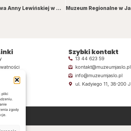
„Oblicza Ewy”- wernisaż i wystawa malarstwa Anny Lewińskiej w Muzeum Regionalnym w Jaśle
inki
Szybki kontakt
y
13 44 623 59
ywatności
kontakt@muzeumjaslo.pl
info@muzeumjaslo.pl
dostępności
ul. Kadyiego 11, 38-200 J
pliki
ądzeniu.
anie
ażenia zgody
cje.
ine