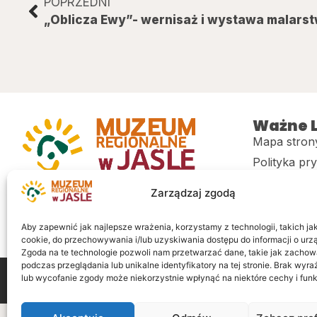
POPRZEDNI
Ważne L
Mapa stron
Polityka pr
Muzeum regionalne w Jaśle im. dr.
CITiK
Zarządzaj zgodą
Stanisława Kadyiego
Deklaracja 
Sklep
Aby zapewnić jak najlepsze wrażenia, korzystamy z technologii, takich jak 
cookie, do przechowywania i/lub uzyskiwania dostępu do informacji o urz
Zgoda na te technologie pozwoli nam przetwarzać dane, takie jak zachow
podczas przeglądania lub unikalne identyfikatory na tej stronie. Brak wyr
lub wycofanie zgody może niekorzystnie wpłynąć na niektóre cechy i funk
Wszelkie prawa zastrzeżone
Realizacja: LiderOnl