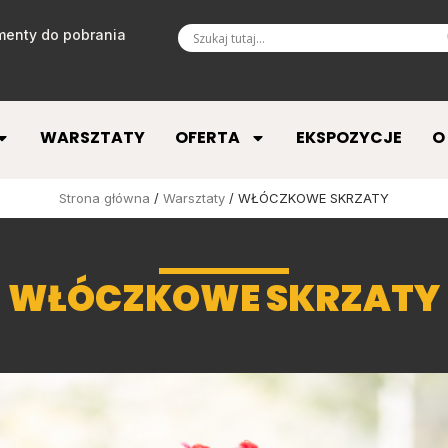
enty do pobrania
WARSZTATY
OFERTA
EKSPOZYCJE
O
Strona główna
/
Warsztaty
/ WŁÓCZKOWE SKRZATY
WŁÓCZKOWE SKRZATY