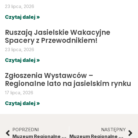
23 lipca, 2026
Czytaj dalej »
Ruszają Jasielskie Wakacyjne
Spacery z Przewodnikiem!
23 lipca, 2026
Czytaj dalej »
Zgłoszenia Wystawców –
Regionalne lato na jasielskim rynku
17 lipca, 2026
Czytaj dalej »
POPRZEDNI
NASTĘPNY
Muzeum Regionalne w Jaśle podpisało umowę na realizację zadania pn. Biały welon i kapela! – Pogórze tańczy, tańczy.
Muzeum Regionalne w Jaśle pozyskało środki na realizację zadania pn. Jasielska Gildia Odkrywców