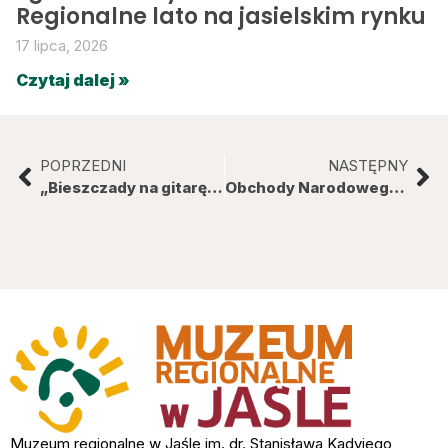
Regionalne lato na jasielskim rynku
17 lipca, 2026
Czytaj dalej »
POPRZEDNI
NASTĘPNY
„Bieszczady na gitarę i cztery pory roku” – wieczór słowno-muzyczny i promocja książki Jerzego Gronkiewicza.
Obchody Narodowego Dnia Pamięci „Żołnierzy Wyklętych” w Muzeum Regionalnym w Jaśle.
Muzeum regionalne w Jaśle im. dr. Stanisława Kadyiego