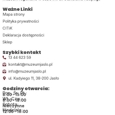
Ważne Linki
Mapa strony
Polityka prywatności
CITiK
Deklaracja dostępności
Sklep
Szybki kontakt
13 44 623 59
kontakt@muzeumjaslo.pl
info@muzeumjaslo.pl
ul. Kadyiego 11, 38-200 Jasło
Godziny otwarcia:
Pon., Śr., Pt.:
8:00 - 15:00
Wt., Czw.:
8:00 - 18:00
Sobota:
Nieczynne
Niedziela:
12:00 - 16:00