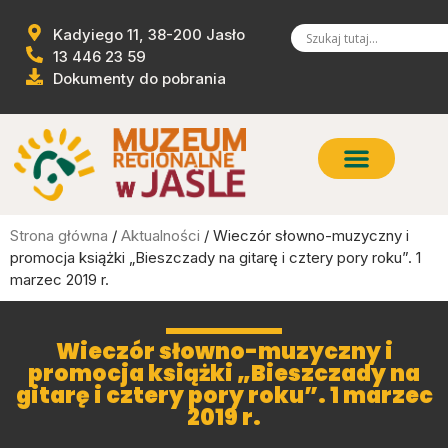
Kadyiego 11, 38-200 Jasło
13 446 23 59
Dokumenty do pobrania
Strona główna
/
Aktualności
/ Wieczór słowno-muzyczny i
promocja książki „Bieszczady na gitarę i cztery pory roku”. 1
marzec 2019 r.
Wieczór słowno-muzyczny i
promocja książki „Bieszczady na
gitarę i cztery pory roku”. 1 marzec
2019 r.