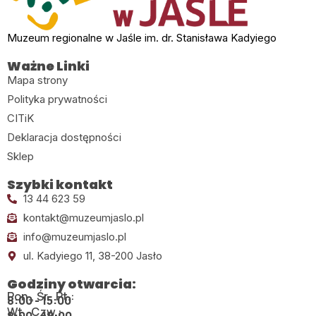
Muzeum regionalne w Jaśle im. dr. Stanisława Kadyiego
Ważne Linki
Mapa strony
Polityka prywatności
CITiK
Deklaracja dostępności
Sklep
Szybki kontakt
13 44 623 59
kontakt@muzeumjaslo.pl
info@muzeumjaslo.pl
ul. Kadyiego 11, 38-200 Jasło
Godziny otwarcia:
Pon., Śr., Pt.:
8:00 - 15:00
Wt., Czw.:
8:00 - 18:00