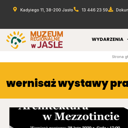
Kadyiego 11, 38-200 Jasło
13 446 23 59
Dokum
WYDARZENIA
Strona g
wernisaż wystawy pra