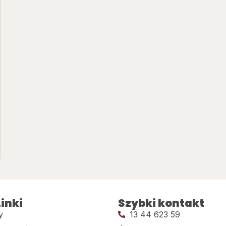
inki
Szybki kontakt
y
13 44 623 59