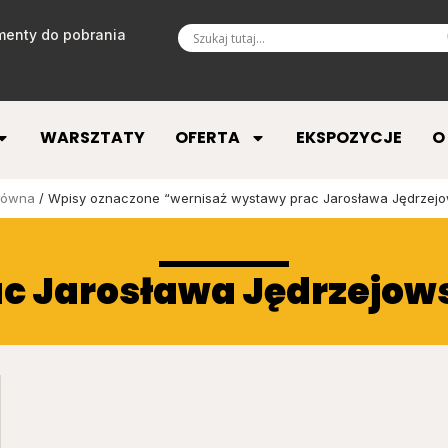
enty do pobrania
WARSZTATY
OFERTA
EKSPOZYCJE
O
łówna
/ Wpisy oznaczone “wernisaż wystawy prac Jarosława Jędrzejo
c Jarosława Jędrzejow