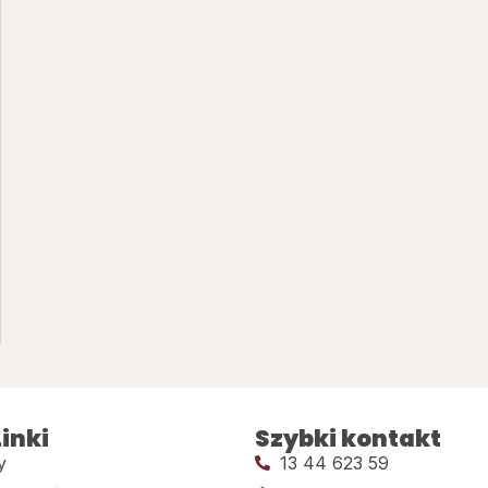
inki
Szybki kontakt
y
13 44 623 59