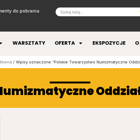
enty do pobrania
WARSZTATY
OFERTA
EKSPOZYCJE
O
główna
/ Wpisy oznaczone “Polskie Towarzystwo Numizmatyczne Oddzia
Numizmatyczne Oddział