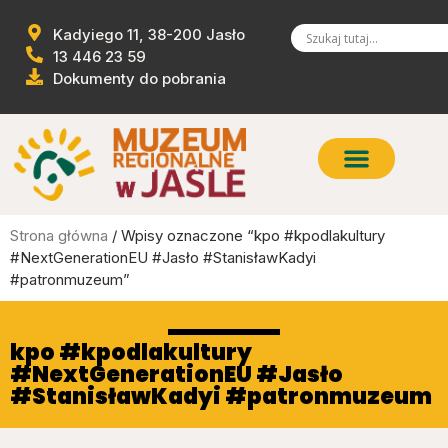
Kadyiego 11, 38-200 Jasło
13 446 23 59
Dokumenty do pobrania
Strona główna
/ Wpisy oznaczone “kpo #kpodlakultury
#NextGenerationEU #Jasło #StanisławKadyi
#patronmuzeum”
kpo #kpodlakultury
#NextGenerationEU #Jasło
#StanisławKadyi #patronmuzeum