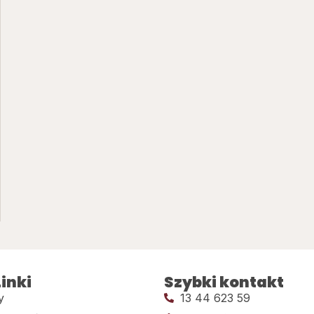
inki
Szybki kontakt
y
13 44 623 59