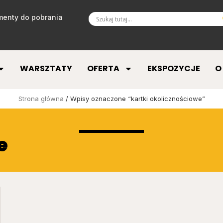
enty do pobrania
WARSZTATY
OFERTA
EKSPOZYCJE
O
Strona główna
/ Wpisy oznaczone “kartki okolicznościowe”
e