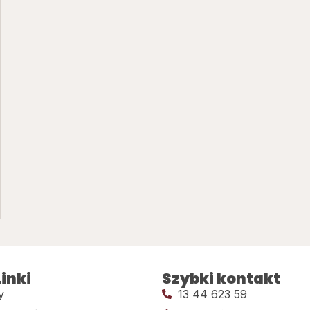
inki
Szybki kontakt
y
13 44 623 59