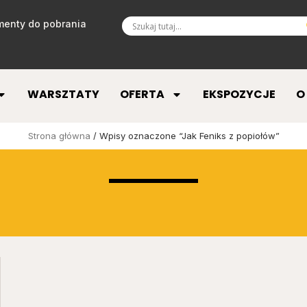
enty do pobrania
WARSZTATY
OFERTA
EKSPOZYCJE
O
Strona główna
/ Wpisy oznaczone “Jak Feniks z popiołów”