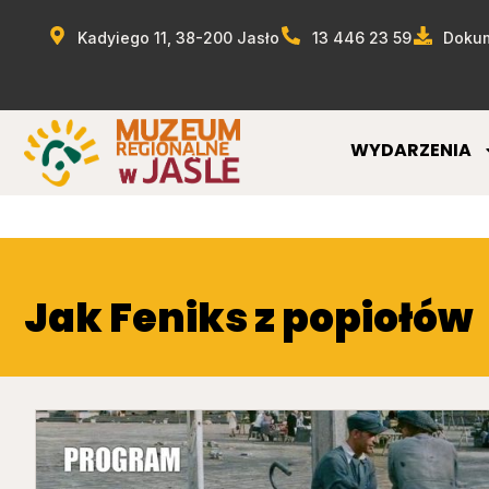
Kadyiego 11, 38-200 Jasło
13 446 23 59
Dokum
WYDARZENIA
Jak Feniks z popiołów