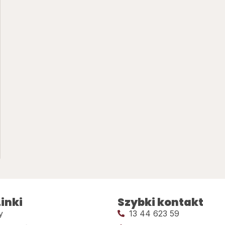
inki
Szybki kontakt
y
13 44 623 59