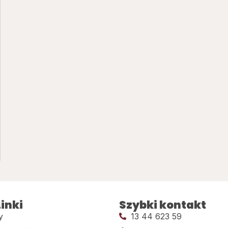
inki
Szybki kontakt
y
13 44 623 59