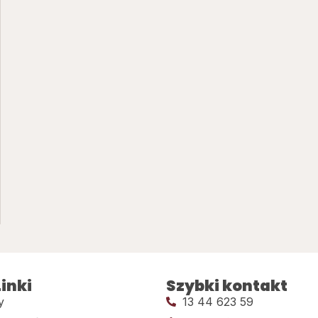
inki
Szybki kontakt
y
13 44 623 59