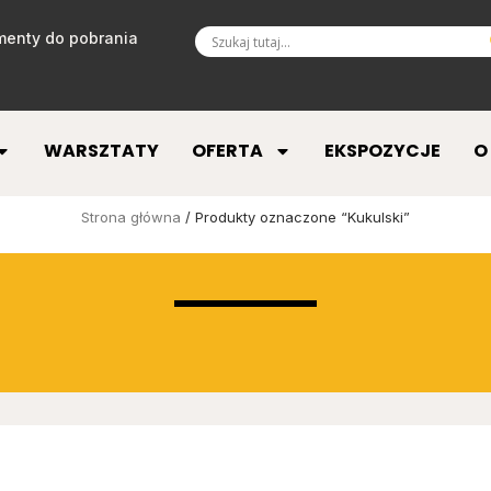
enty do pobrania
WARSZTATY
OFERTA
EKSPOZYCJE
O
Strona główna
/ Produkty oznaczone “Kukulski”