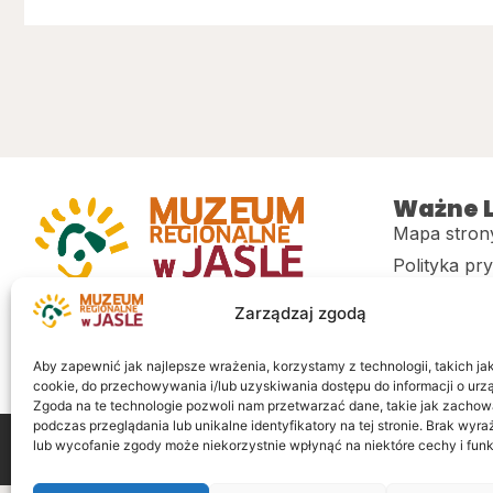
Ważne L
Mapa stron
Polityka pr
Muzeum regionalne w Jaśle im. dr.
CITiK
Zarządzaj zgodą
Stanisława Kadyiego
Deklaracja 
Sklep
Aby zapewnić jak najlepsze wrażenia, korzystamy z technologii, takich jak 
cookie, do przechowywania i/lub uzyskiwania dostępu do informacji o urz
Zgoda na te technologie pozwoli nam przetwarzać dane, takie jak zachow
podczas przeglądania lub unikalne identyfikatory na tej stronie. Brak wyr
lub wycofanie zgody może niekorzystnie wpłynąć na niektóre cechy i funk
Wszelkie prawa zastrzeżone
Realizacja: LiderOnl