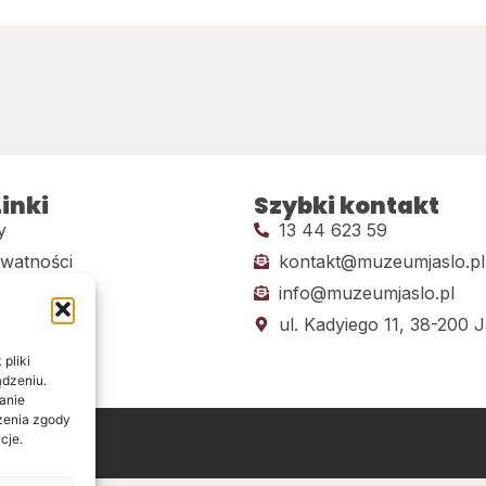
inki
Szybki kontakt
y
13 44 623 59
ywatności
kontakt@muzeumjaslo.pl
info@muzeumjaslo.pl
dostępności
ul. Kadyiego 11, 38-200 J
pliki
ądzeniu.
anie
ażenia zgody
cje.
ine