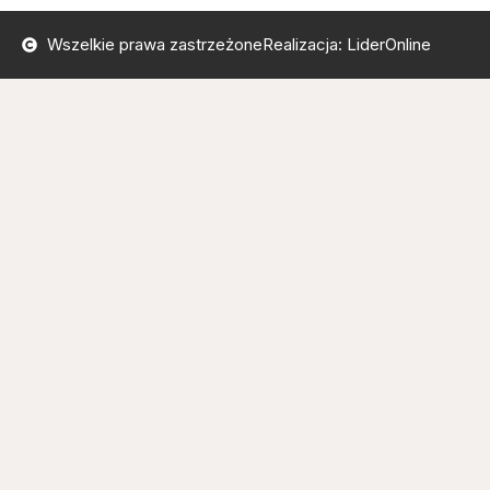
Wszelkie prawa zastrzeżone
Realizacja: LiderOnline