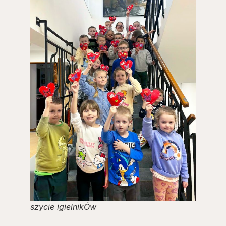
szycie igielnikÓw