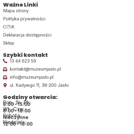
Ważne Linki
Mapa strony
Polityka prywatności
CITiK
Deklaracja dostępności
Sklep
Szybki kontakt
13 44 623 59
kontakt@muzeumjaslo.pl
info@muzeumjaslo.pl
ul. Kadyiego 11, 38-200 Jasło
Godziny otwarcia:
Pon., Śr., Pt.:
8:00 - 15:00
Wt., Czw.:
8:00 - 18:00
Sobota:
Nieczynne
Niedziela:
12:00 - 16:00