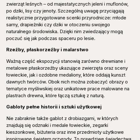
zwierząt leśnych – od majestatycznych jeleni i muflonów,
po dziki, lisy czy jenoty. Szczególną uwagę przyciągają
realistycznie przygotowane scenki przyrodnicze: młode
sarny, drapieżniki czy dziki w otoczeniu swojego
naturalnego środowiska. Dzięki nim zwiedzający mogą
poczuć się jak podczas spaceru po lesie.
Rzeźby, płaskorzeźby i malarstwo
Ważną część ekspozycji stanowią zarówno drewniane i
metalowe płaskorzeźby ukazujące zwierzęta oraz sceny
łowieckie, jak i ozdobne medaliony, które oddają kunszt
dawnych twórców. Obok nich można zobaczyć obrazy o
tematyce myśliwskiej oraz unikatowe prace malowane na
plastrach drewna, które łączą sztukę z naturą.
Gabloty pełne historii i sztuki użytkowej
Nie zabraknie także gablot z drobiazgami, w których
znajdują się odznaki i medale łowieckie, zegarki
kieszonkowe, biżuteria oraz inne przedmioty użytkowe
inspirowane światem przyrody. To prawdziwe świadectwa