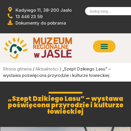
Kadyiego 11, 38-200 Jasło
13 446 23 59
Dokumenty do pobrania
Strona główna
/
Aktualności
/ „Szept Dzikiego Lasu” –
wystawa poświęcona przyrodzie i kulturze łowieckiej
„Szept Dzikiego Lasu” – wystawa
poświęcona przyrodzie i kulturze
łowieckiej