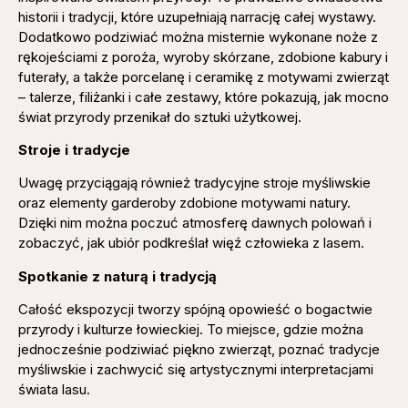
historii i tradycji, które uzupełniają narrację całej wystawy.
Dodatkowo podziwiać można misternie wykonane noże z
rękojeściami z poroża, wyroby skórzane, zdobione kabury i
futerały, a także porcelanę i ceramikę z motywami zwierząt
– talerze, filiżanki i całe zestawy, które pokazują, jak mocno
świat przyrody przenikał do sztuki użytkowej.
Stroje i tradycje
Uwagę przyciągają również tradycyjne stroje myśliwskie
oraz elementy garderoby zdobione motywami natury.
Dzięki nim można poczuć atmosferę dawnych polowań i
zobaczyć, jak ubiór podkreślał więź człowieka z lasem.
Spotkanie z naturą i tradycją
Całość ekspozycji tworzy spójną opowieść o bogactwie
przyrody i kulturze łowieckiej. To miejsce, gdzie można
jednocześnie podziwiać piękno zwierząt, poznać tradycje
myśliwskie i zachwycić się artystycznymi interpretacjami
świata lasu.