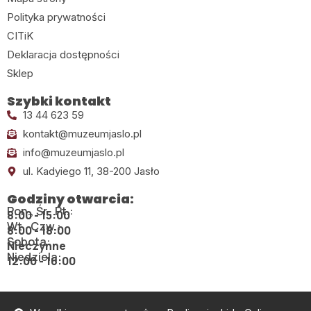
Polityka prywatności
CITiK
Deklaracja dostępności
Sklep
Szybki kontakt
13 44 623 59
kontakt@muzeumjaslo.pl
info@muzeumjaslo.pl
ul. Kadyiego 11, 38-200 Jasło
Godziny otwarcia:
Pon., Śr., Pt.:
8:00 - 15:00
Wt., Czw.:
8:00 - 18:00
Sobota:
Nieczynne
Niedziela:
12:00 - 16:00