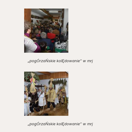
„pogÓrzaŃskie kolĘdowanie” w mrj
„pogÓrzaŃskie kolĘdowanie” w mrj