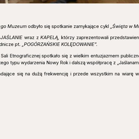
kiego Muzeum
odbyło się spotkanie zamykające cykl
„Święta w M
 JAŚLANIE
wraz z
KAPELĄ,
którzy zaprezentowali przedstawien
nicze pt.
„POGÓRZAŃSKIE KOLĘDOWANIE”.
 Etnograficznej spotkało się z wielkim entuzjazmem publicznoś
tego typu wydarzenia Nowy Rok i dalszą współpracę z „Jaślanami
adające się na dużą frekwencję i przede wszystkim na wiarę