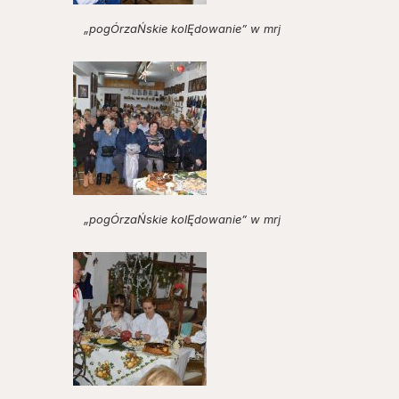
„pogÓrzaŃskie kolĘdowanie” w mrj
„pogÓrzaŃskie kolĘdowanie” w mrj