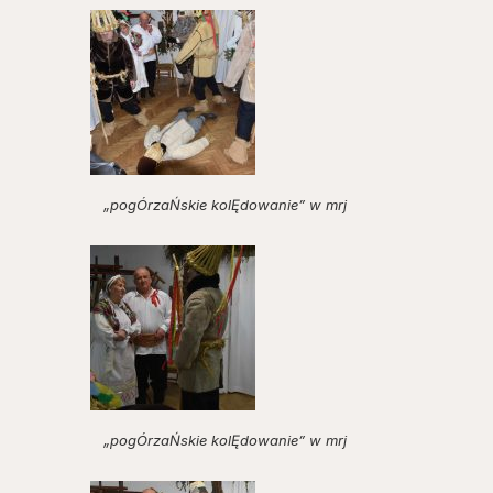
„pogÓrzaŃskie kolĘdowanie” w mrj
„pogÓrzaŃskie kolĘdowanie” w mrj