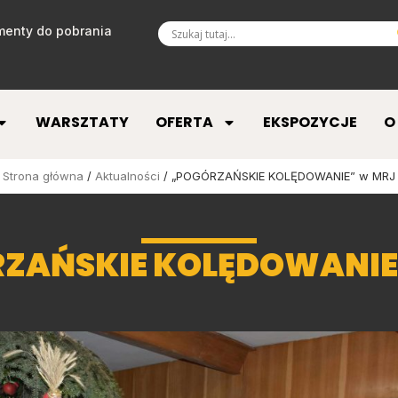
enty do pobrania
WARSZTATY
OFERTA
EKSPOZYCJE
O
Strona główna
/
Aktualności
/ „POGÓRZAŃSKIE KOLĘDOWANIE” w MRJ
ZAŃSKIE KOLĘDOWANIE