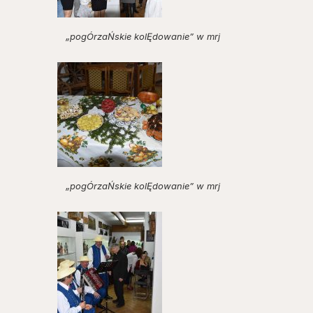
„pogÓrzaŃskie kolĘdowanie” w mrj
„pogÓrzaŃskie kolĘdowanie” w mrj