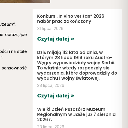
Konkurs „In vino veritas” 2026 –
nabór prac zakończony
uzeum”.
31 lipca, 2026
ie obrazujące
Czytaj dalej »
ci i na stałe
Dziś mijają 112 lata od dnia, w
którym 28 lipca 1914 roku Austro-
”.
Węgry wypowiedziały wojnę Serbii.
To właśnie wtedy rozpoczęły się
 w sensowność
wydarzenia, które doprowadziły do
wybuchu I wojny światowej.
28 lipca, 2026
Czytaj dalej »
Wielki Dzień Pszczół z Muzeum
Regionalnym w Jaśle już 7 sierpnia
2026 r.
23 lipca, 2026