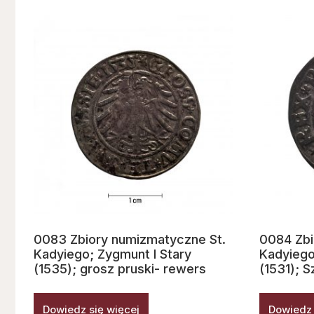
0083 Zbiory numizmatyczne St.
0084 Zbi
Kadyiego; Zygmunt I Stary
Kadyiego
(1535); grosz pruski- rewers
(1531); 
Dowiedz się więcej
Dowiedz 