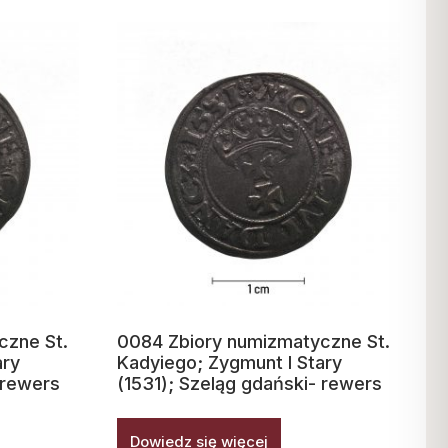
czne St.
0084 Zbiory numizmatyczne St.
ary
Kadyiego; Zygmunt I Stary
 rewers
(1531); Szeląg gdański- rewers
Dowiedz się więcej