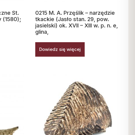
zne St.
0215 M. A. Przęślik – narzędzie
 (1580);
tkackie (Jasło stan. 29, pow.
jasielski) ok. XVII – XIII w. p. n. e,
glina,
Dowiedz się więcej