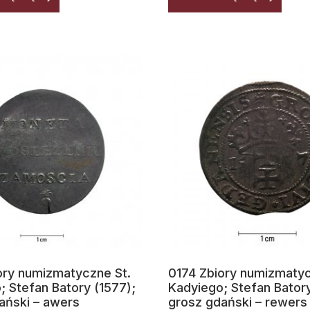
ory numizmatyczne St.
0174 Zbiory numizmatyc
; Stefan Batory (1577);
Kadyiego; Stefan Batory
ański – awers
grosz gdański – rewers