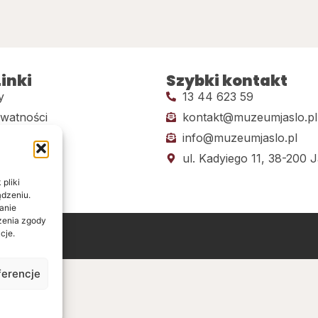
inki
Szybki kontakt
y
13 44 623 59
ywatności
kontakt@muzeumjaslo.pl
info@muzeumjaslo.pl
dostępności
ul. Kadyiego 11, 38-200 J
pliki
ądzeniu.
anie
ażenia zgody
cje.
ine
ferencje