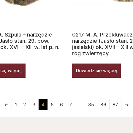
A. Szpula – narzędzie
0217 M. A. Przekłuwacz
Jasło stan. 29, pow.
narzędzie (Jasło stan. 
 ok. XVII – XIII w. lat p. n.
jasielski) ok. XVII – XIII w
róg zwierzęcy
się więcej
Dowiedz się więcej
←
1
2
3
4
5
6
7
…
85
86
87
→