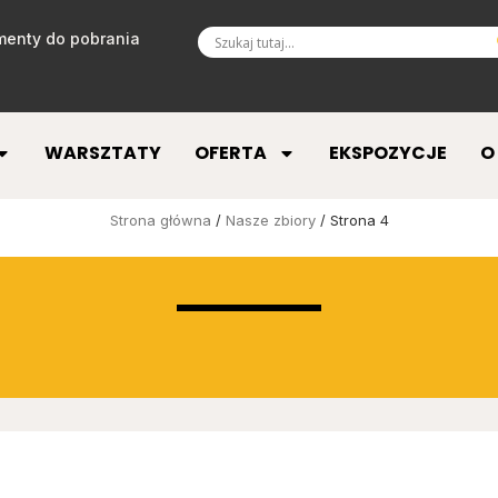
enty do pobrania
WARSZTATY
OFERTA
EKSPOZYCJE
O
Strona główna
/
Nasze zbiory
/ Strona 4