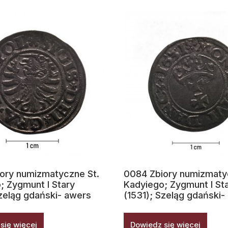
ory numizmatyczne St.
0084 Zbiory numizmaty
; Zygmunt I Stary
Kadyiego; Zygmunt I St
Szeląg gdański- awers
(1531); Szeląg gdański-
się więcej
Dowiedz się więcej