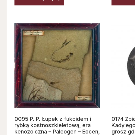
0095 P. P. Łupek z fukoidem i
0174 Zbi
rybką kostnoszkieletową, era
Kadyiego
kenozoiczna – Paleogen – Eocen,
grosz gd