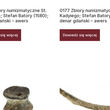
ory numizmatyczne St.
0177 Zbiory numizmatyc
; Stefan Batory (1580);
Kadyiego; Stefan Batory
ański – awers
denar gdański – awers
się więcej
Dowiedz się więcej