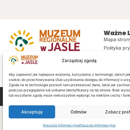
Ważne L
Mapa stron
Polityka pr
Muzeum regionalne w Jaśle im. dr.
CITiK
Zarządzaj zgodą
Stanisława Kadyiego
Deklaracja 
Sklep
Aby zapewnić jak najlepsze wrażenia, korzystamy z technologii, takich jak 
cookie, do przechowywania i/lub uzyskiwania dostępu do informacji o urz
Zgoda na te technologie pozwoli nam przetwarzać dane, takie jak zachow
podczas przeglądania lub unikalne identyfikatory na tej stronie. Brak wyr
lub wycofanie zgody może niekorzystnie wpłynąć na niektóre cechy i funk
Wszelkie prawa zastrzeżone
Realizacja: LiderOnl
Akceptuję
Odmów
Zobacz pre
Klauzula Informacyjna
Klauzula Informacyjna