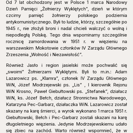
Od 7 lat obchodzony jest w Polsce 1 marca Narodowy
Dzień Pamięci „Żołnierzy Wyklętych”, dzień w którym
czcimy pamięć żołnierzy polskiego podziemia
antykomunistycznego. Byli to ludzie, którzy, szczególnie po
1945 r., nie złożyli broni i nadal chcieli walczyć o wolną i
niepodległą Polskę. Tego dnia wspominamy szczególnie
rocznicę zamordowania w 1951 r. w więzieniu na
warszawskim Mokotowie członków IV Zarządu Głównego
Zrzeszenia „Wolność i Niezawisłość”.
Również Jasło i region jasielski może pochwalić się
„swoimi” Żołnierzami Wyklętymi. Byli to m.in.: Adam
Lazarowicz ps. „Klamra”, członek IV Zarządu Głównego
WiN, Józef Modrzejewski ps. „Lis” , I kierownik Rejonu
WiN Krosno, Paweł Giebułtowski ps. „Stefanek”, działacz
WiN, ks. Józef Bełch, działacz Stronnictwa Narodowego,
Katarzyna Pec-Garbarz, działaczka WiN. Lazarowicz został
skazany na karę śmierci, a wyrok wykonano 1 marca 1951 r.
Giebułtowski, Bełch i Pec-Garbarz zostali skazani na karę
długoletniego więzienia. Jedynie Modrzejewskiemu udało
się zbiec na zachód. Warto również wspomnieć, że w