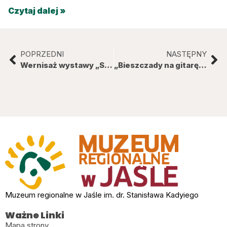
Czytaj dalej »
POPRZEDNI
NASTĘPNY
Wernisaż wystawy „Stanisław Kadyi – Lekarz. Kolekcjoner. Paleontolog.” 15 luty 2019 rok.
„Bieszczady na gitarę i cztery pory roku” – wieczór słowno-muzyczny i promocja książki Jerzego Gronkiewicza.
Muzeum regionalne w Jaśle im. dr. Stanisława Kadyiego
Ważne Linki
Mapa strony