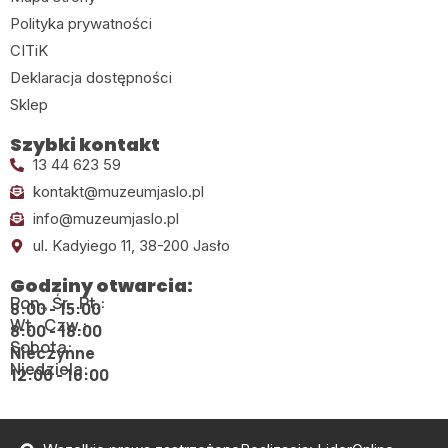
Polityka prywatności
CITiK
Deklaracja dostępności
Sklep
Szybki kontakt
13 44 623 59
kontakt@muzeumjaslo.pl
info@muzeumjaslo.pl
ul. Kadyiego 11, 38-200 Jasło
Godziny otwarcia:
Pon., Śr., Pt.:
8:00 - 15:00
Wt., Czw.:
8:00 - 18:00
Sobota:
Nieczynne
Niedziela:
12:00 - 16:00