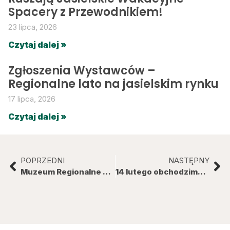
Spacery z Przewodnikiem!
23 lipca, 2026
Czytaj dalej »
Zgłoszenia Wystawców –
Regionalne lato na jasielskim rynku
17 lipca, 2026
Czytaj dalej »
POPRZEDNI
NASTĘPNY
Muzeum Regionalne w Jaśle stawia na ekologię – relacja z dwudniowych warsztatów nt. ekologicznej instytucji kultury
14 lutego obchodzimy Narodowy Dzień Pamięci Żołnierzy Armii Krajowej