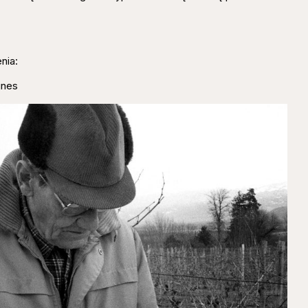
nia:
gnes