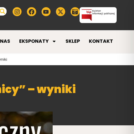
 NAS
EKSPONATY
SKLEP
KONTAKT
niki
icy” – wyniki