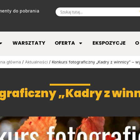
enty do pobrania
WARSZTATY
OFERTA
EKSPOZYCJE
O
ona główna
/
Aktualności
/ Konkurs fotograficzny „Kadry z winnicy” – wy
graficzny „Kadry z winn