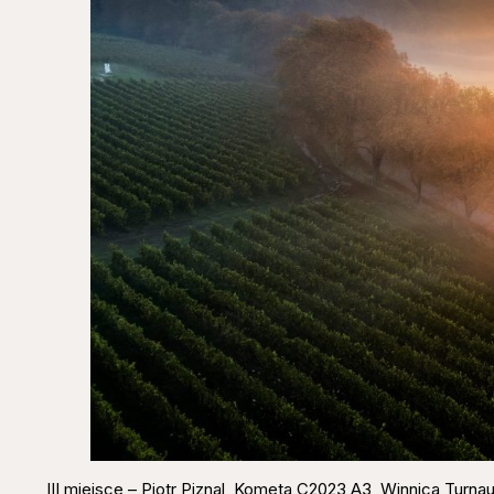
III miejsce – Piotr Piznal, Kometa C2023 A3, Winnica Turna