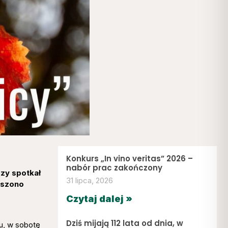
Konkurs „In vino veritas” 2026 –
nabór prac zakończony
zy spotkał
31 lipca, 2026
oszono
Czytaj dalej »
Dziś mijają 112 lata od dnia, w
u, w sobotę