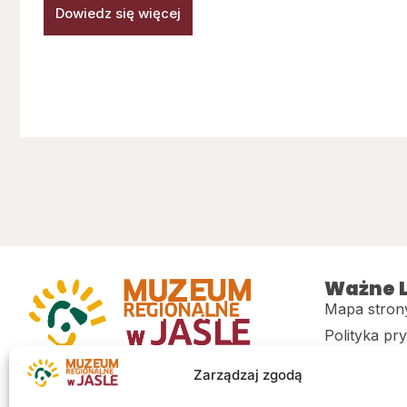
Dowiedz się więcej
Ważne L
Mapa stron
Polityka pr
Muzeum regionalne w Jaśle im. dr.
CITiK
Zarządzaj zgodą
Stanisława Kadyiego
Deklaracja 