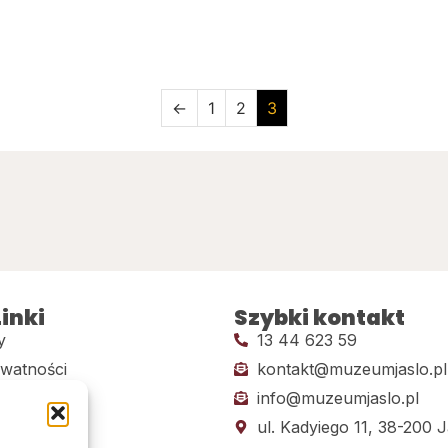
←
1
2
3
inki
Szybki kontakt
y
13 44 623 59
ywatności
kontakt@muzeumjaslo.pl
info@muzeumjaslo.pl
dostępności
ul. Kadyiego 11, 38-200 J