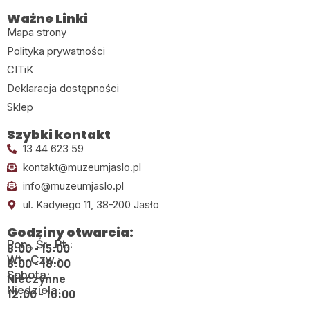
Ważne Linki
Mapa strony
Polityka prywatności
CITiK
Deklaracja dostępności
Sklep
Szybki kontakt
13 44 623 59
kontakt@muzeumjaslo.pl
info@muzeumjaslo.pl
ul. Kadyiego 11, 38-200 Jasło
Godziny otwarcia:
Pon., Śr., Pt.:
8:00 - 15:00
Wt., Czw.:
8:00 - 18:00
Sobota:
Nieczynne
Niedziela:
12:00 - 16:00