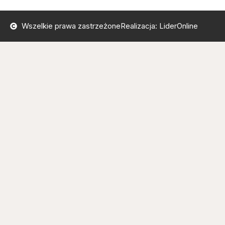
Wszelkie prawa zastrzeżone
Realizacja: LiderOnline