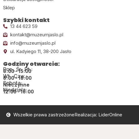
Sklep
Szybki kontakt
13 44 623 59
kontakt@muzeumjaslo.pl
info@muzeumjaslo.pl
ul. Kadyiego 11, 38-200 Jasło
Godziny otwarcia:
Pon., Śr., Pt.:
8:00 - 15:00
Wt., Czw.:
8:00 - 18:00
Sobota:
Nieczynne
Niedziela:
12:00 - 16:00
Wszelkie prawa zastrzeżone
Realizacja: LiderOnline