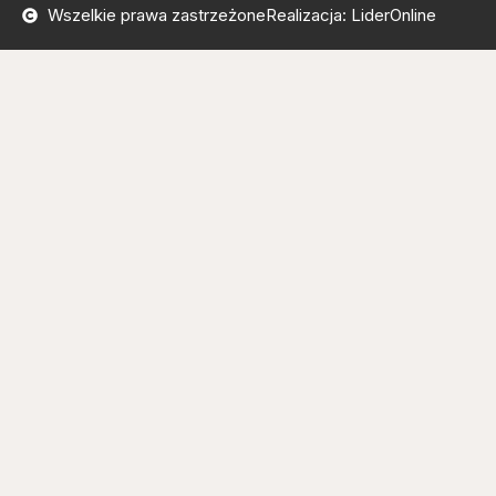
Wszelkie prawa zastrzeżone
Realizacja: LiderOnline