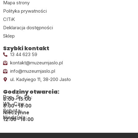
Mapa strony
Polityka prywatności
CITiK
Deklaracja dostępności
Sklep
Szybki kontakt
13 44 623 59
kontakt@muzeumjaslo.pl
info@muzeumjaslo.pl
ul. Kadyiego 11, 38-200 Jasło
Godziny otwarcia:
Pon., Śr., Pt.:
8:00 - 15:00
Wt., Czw.:
8:00 - 18:00
Sobota:
Nieczynne
Niedziela:
12:00 - 16:00