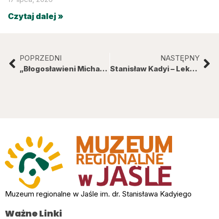
Czytaj dalej »
POPRZEDNI
NASTĘPNY
„Błogosławieni Michał i Zbigniew – franciszkańscy męczennicy XX wieku”
Stanisław Kadyi – Lekarz. Kolekcjoner. Paleontolog.
Muzeum regionalne w Jaśle im. dr. Stanisława Kadyiego
Ważne Linki