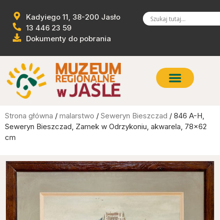
Kadyiego 11, 38-200 Jasło
13 446 23 59
Dokumenty do pobrania
Strona główna
/
malarstwo
/
Seweryn Bieszczad
/ 846 A-H,
Seweryn Bieszczad, Zamek w Odrzykoniu, akwarela, 78×62
cm