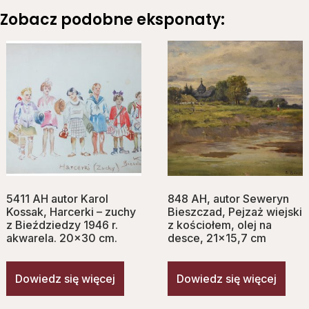
Zobacz podobne eksponaty:
5411 AH autor Karol
848 AH, autor Seweryn
Kossak, Harcerki – zuchy
Bieszczad, Pejzaż wiejski
z Bieździedzy 1946 r.
z kościołem, olej na
akwarela. 20×30 cm.
desce, 21×15,7 cm
Dowiedz się więcej
Dowiedz się więcej