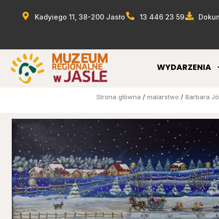
Kadyiego 11, 38-200 Jasło
13 446 23 59
Dokum
WYDARZENIA
Strona główna
/
malarstwo
/
Barbara J