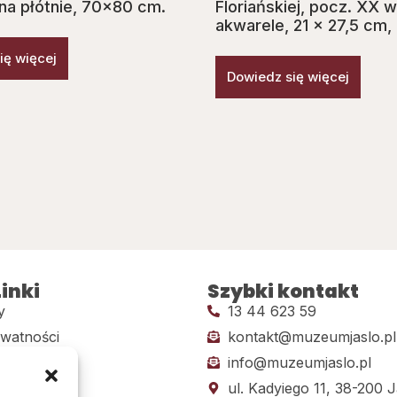
 na płótnie, 70×80 cm.
Floriańskiej, pocz. XX w
akwarele, 21 x 27,5 cm,
ię więcej
Dowiedz się więcej
inki
Szybki kontakt
y
13 44 623 59
ywatności
kontakt@muzeumjaslo.pl
info@muzeumjaslo.pl
dostępności
ul. Kadyiego 11, 38-200 J