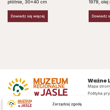
płótnie, 30×40 cm
1978, olej
Dowiedz się więcej
Dowiedz s
Ważne L
Mapa stron
Polityka pr
Muzeum regionalne w Jaśle im. dr.
CITiK
Zarządzaj zgodą
Stanisława Kadyiego
Deklaracja 