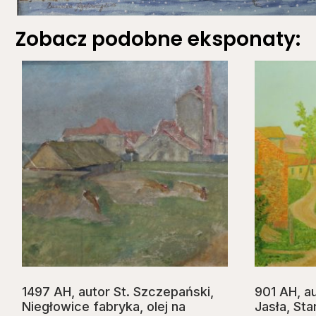
Zobacz podobne eksponaty:
1497 AH, autor St. Szczepański,
901 AH, au
Niegłowice fabryka, olej na
Jasła, Sta