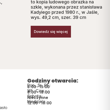
.,
to kopia ludowego obrazka na
szkle, wykonana przez stanisława
Kadyiego przed 1980 r., w Jaśle,
wys. 49,2 cm, szer. 39 cm
Dowiedz się więcej
Godziny otwarcia:
Pon., Śr., Pt.:
8:00 - 15:00
Wt., Czw.:
8:00 - 18:00
Sobota:
Nieczynne
Niedziela:
12:00 - 16:00
asło