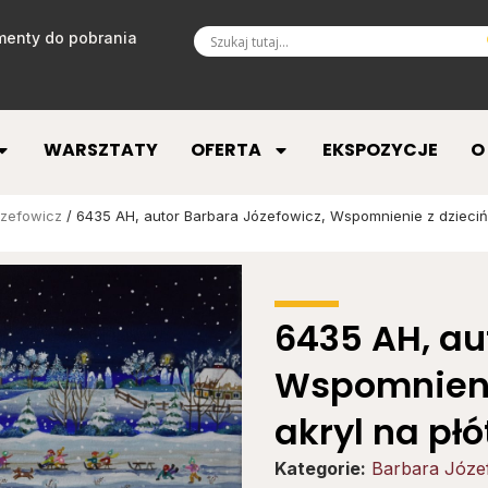
enty do pobrania
WARSZTATY
OFERTA
EKSPOZYCJE
O
ózefowicz
/ 6435 AH, autor Barbara Józefowicz, Wspomnienie z dziecińs
6435 AH, au
Wspomnienie
akryl na płó
Kategorie:
Barbara Józe