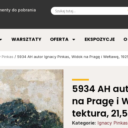
enty do pobrania
WARSZTATY
OFERTA
EKSPOZYCJE
O
y Pinkas
/ 5934 AH autor Ignacy Pinkas, Widok na Pragę i Wełtawę, 1925,
5934 AH aut
na Pragę i W
tektura, 21,
Kategorie:
Ignacy Pinkas