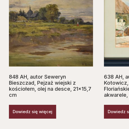
848 AH, autor Seweryn
638 AH, a
Bieszczad, Pejzaż wiejski z
Kotowicz, 
kościołem, olej na desce, 21×15,7
Floriański
cm
akwarele, 
Dowiedz się więcej
Dowiedz s