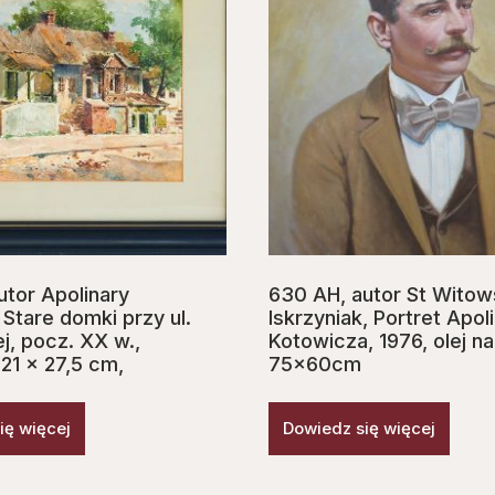
utor Apolinary
630 AH, autor St Witow
Stare domki przy ul.
Iskrzyniak, Portret Apol
ej, pocz. XX w.,
Kotowicza, 1976, olej na
21 x 27,5 cm,
75x60cm
ię więcej
Dowiedz się więcej