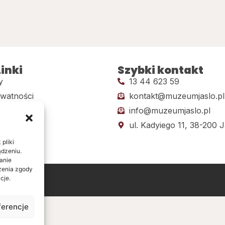
inki
Szybki kontakt
y
13 44 623 59
ywatności
kontakt@muzeumjaslo.pl
info@muzeumjaslo.pl
dostępności
ul. Kadyiego 11, 38-200 J
pliki
ądzeniu.
anie
ażenia zgody
cje.
ine
ferencje