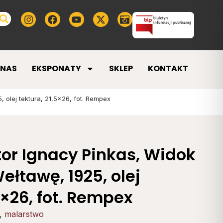
 NAS
EKSPONATY
SKLEP
KONTAKT
 olej tektura, 21,5×26, fot. Rempex
or Ignacy Pinkas, Widok
ełtawę, 1925, olej
5×26, fot. Rempex
,
malarstwo