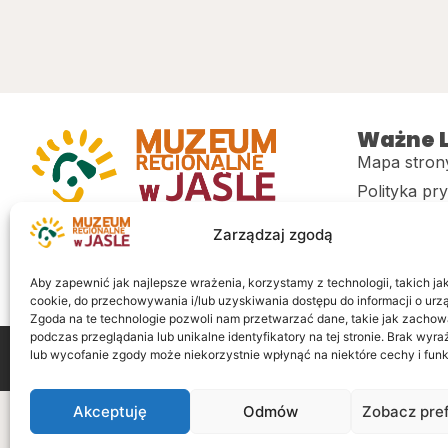
Ważne L
Mapa stron
Polityka pr
Muzeum regionalne w Jaśle im. dr.
CITiK
Zarządzaj zgodą
Stanisława Kadyiego
Deklaracja 
Sklep
Aby zapewnić jak najlepsze wrażenia, korzystamy z technologii, takich jak 
cookie, do przechowywania i/lub uzyskiwania dostępu do informacji o urz
Zgoda na te technologie pozwoli nam przetwarzać dane, takie jak zachow
podczas przeglądania lub unikalne identyfikatory na tej stronie. Brak wyr
lub wycofanie zgody może niekorzystnie wpłynąć na niektóre cechy i funk
Wszelkie prawa zastrzeżone
Realizacja: LiderOnl
Akceptuję
Odmów
Zobacz pre