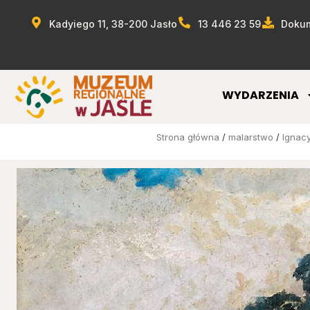
Kadyiego 11, 38-200 Jasło
13 446 23 59
Dokum
WYDARZENIA
Strona główna
/
malarstwo
/
Ignac