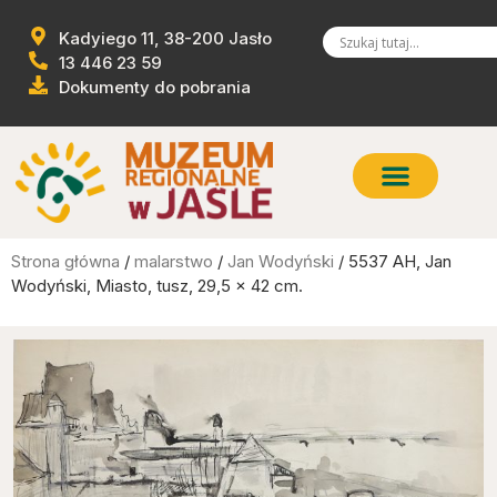
Kadyiego 11, 38-200 Jasło
13 446 23 59
Dokumenty do pobrania
Strona główna
/
malarstwo
/
Jan Wodyński
/ 5537 AH, Jan
Wodyński, Miasto, tusz, 29,5 x 42 cm.