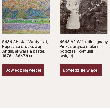
5434 AH, Jan Wodyński,
4643 AF W środku Ignacy
Pejzaż se środkowej
Pinkas artysta malarz
Anglii, akwarela pastel,
podczas I komunii
1976 r. 56×76 cm.
świętej.
Dowiedz się więcej
Dowiedz się więcej