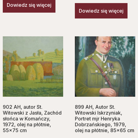
Dowiedz się więcej
Dowiedz się więcej
902 AH, autor St.
899 AH, Autor St.
Witowski z Jasła, Zachód
Witowski Iskrzyniak,
słońca w Komańczy,
Portret mjr Henryka
1972, olej na płótnie,
Dobrzańskiego, 1979,
55×75 cm
olej na płótnie, 85×65 cm