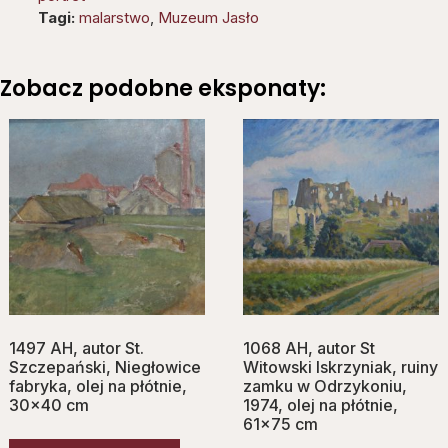
Tagi:
malarstwo
,
Muzeum Jasło
Zobacz podobne eksponaty:
1497 AH, autor St.
1068 AH, autor St
Szczepański, Niegłowice
Witowski Iskrzyniak, ruiny
fabryka, olej na płótnie,
zamku w Odrzykoniu,
30×40 cm
1974, olej na płótnie,
61×75 cm