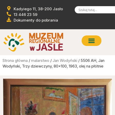
Kadyiego 11, 38-200 Jasło
13 446 23 59
Dokumenty do pobrania
Strona główna
/
malarstwo
/
Jan Wodyński
/ 5506 AH, Jan
Wodyński, Trzy dziewczyny, 80×100, 1963, olej na płótnie