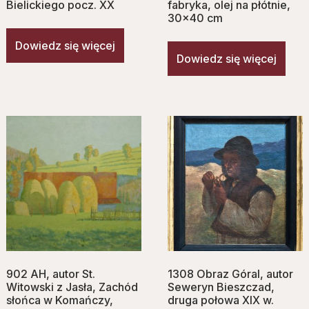
Bielickiego pocz. XX
fabryka, olej na płótnie,
30×40 cm
Dowiedz się więcej
Dowiedz się więcej
902 AH, autor St.
1308 Obraz Góral, autor
Witowski z Jasła, Zachód
Seweryn Bieszczad,
słońca w Komańczy,
druga połowa XIX w.