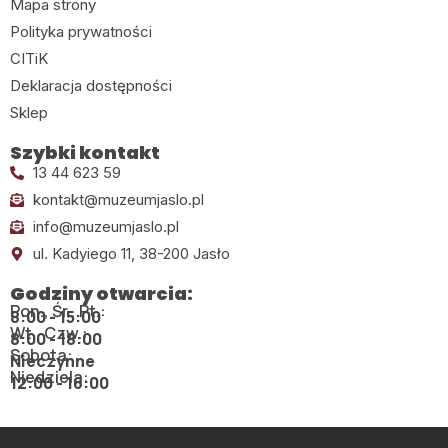
Mapa strony
Polityka prywatności
CITiK
Deklaracja dostępności
Sklep
Szybki kontakt
13 44 623 59
kontakt@muzeumjaslo.pl
info@muzeumjaslo.pl
ul. Kadyiego 11, 38-200 Jasło
Godziny otwarcia:
Pon., Śr., Pt.:
8:00 - 15:00
Wt., Czw.:
8:00 - 18:00
Sobota:
Nieczynne
Niedziela:
12:00 - 16:00