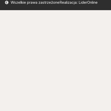
Wszelkie prawa zastrzeżone
Realizacja: LiderOnline