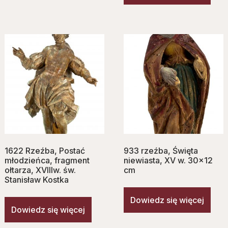
1622 Rzeźba, Postać
933 rzeźba, Ś‌więta
młodzieńca, fragment
niewiasta, XV w. 30×12
ołtarza, XVIIIw. św.
cm
Stanisław Kostka
Dowiedz się więcej
Dowiedz się więcej