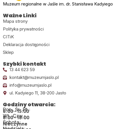
Muzeum regionalne w Jaśle im. dr. Stanisława Kadyiego
Ważne Linki
Mapa strony
Polityka prywatności
CITiK
Deklaracja dostępności
Sklep
Szybki kontakt
13 44 623 59
kontakt@muzeumjaslo.pl
info@muzeumjaslo.pl
ul. Kadyiego 11, 38-200 Jasło
Godziny otwarcia:
Pon., Śr., Pt.:
8:00 - 15:00
Wt., Czw.:
8:00 - 18:00
Sobota:
Nieczynne
Niedziela: