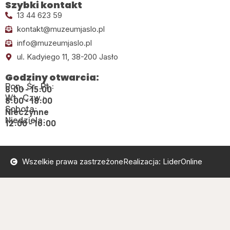
Szybki kontakt
13 44 623 59
kontakt@muzeumjaslo.pl
info@muzeumjaslo.pl
ul. Kadyiego 11, 38-200 Jasło
Godziny otwarcia:
Pon., Śr., Pt.:
8:00 - 15:00
Wt., Czw.:
8:00 - 18:00
Sobota:
Nieczynne
Niedziela:
12:00 - 16:00
Wszelkie prawa zastrzeżone
Realizacja: LiderOnline