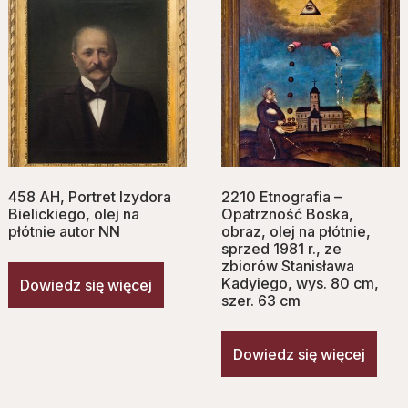
458 AH, Portret Izydora
2210 Etnografia –
Bielickiego, olej na
Opatrzność Boska,
płótnie autor NN
obraz, olej na płótnie,
sprzed 1981 r., ze
zbiorów Stanisława
Kadyiego, wys. 80 cm,
Dowiedz się więcej
szer. 63 cm
Dowiedz się więcej