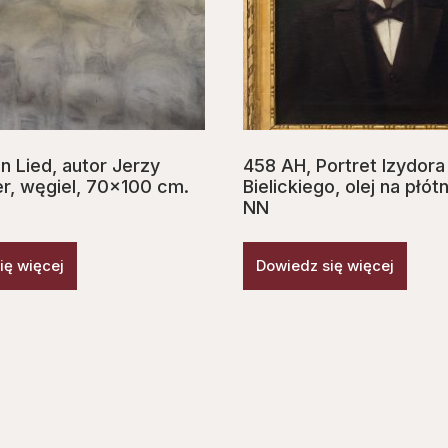
n Lied, autor Jerzy
458 AH, Portret Izydora
r, węgiel, 70×100 cm.
Bielickiego, olej na płót
NN
ię więcej
Dowiedz się więcej