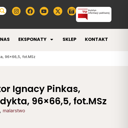
 NAS
EKSPONATY
SKLEP
KONTAKT
ta, 96×66,5, fot.MSz
or Ignacy Pinkas,
j dykta, 96×66,5, fot.MSz
,
malarstwo